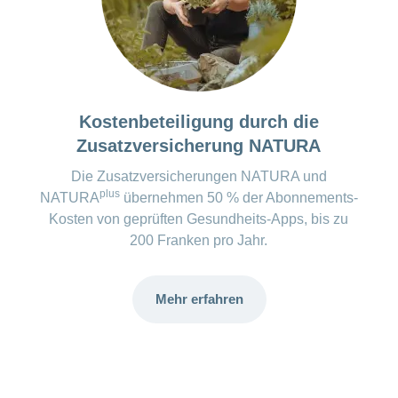
entwickeln und stimulieren
Persönliches Entwicklungstagebuch
Die App kann kostenlos mit einer
weiteren Person geteilt werden
* Die Kosten zu den Apps werden regelmässig überprüft und
Kostenbeteiligung durch die
aktualisiert. Kurzfristige Änderungen können dennoch
Zusatzversicherung NATURA
auftreten.
Die Zusatzversicherungen NATURA und
plus
NATURA
übernehmen 50 % der Abonnements-
Kosten von geprüften Gesundheits-Apps, bis zu
200 Franken pro Jahr.
Mehr erfahren