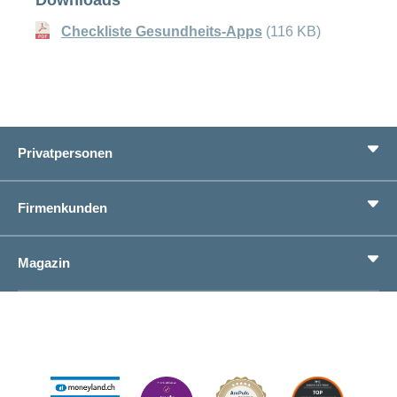
Checkliste Gesundheits-Apps
(116 KB)
Privatpersonen
Leistungen
Firmenkunden
Lebenssituationen
Service
Produkte
Magazin
Sparen
Betriebliches Gesundheitsmanagement
Einheitliches Lohnmeldeverfahren ELM
Magazin