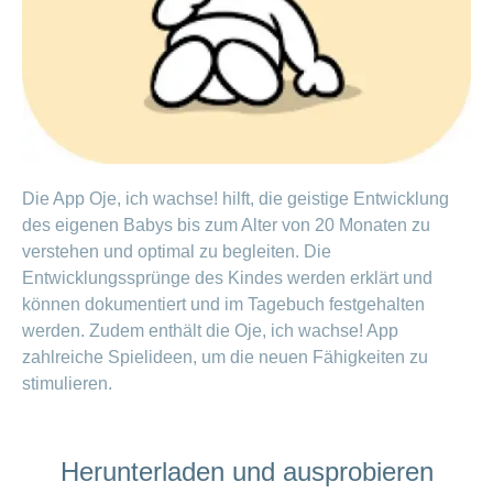
Artikel
ansehen
Fragen
Bereich
stellen
ein-
oder
zum
ausblenden
Thema
Die App Oje, ich wachse! hilft, die geistige Entwicklung
Gesund
des eigenen Babys bis zum Alter von 20 Monaten zu
leben
verstehen und optimal zu begleiten. Die
Ernährung
Entwicklungssprünge des Kindes werden erklärt und
können dokumentiert und im Tagebuch festgehalten
Fitness
werden. Zudem enthält die Oje, ich wachse! App
zahlreiche Spielideen, um die neuen Fähigkeiten zu
stimulieren.
Herunterladen und ausprobieren