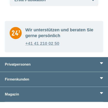
Monatlich
März 2020
Wir unterstützen und beraten Sie
gerne persönlich
+41 41 210 02 50
Privatpersonen
Leistungen
Firmenkunden
Lebenssituationen
Service
Produkte
Magazin
Sparen
Betriebliches Gesundheitsmanagement
Einheitliches Lohnmeldeverfahren ELM
Magazin