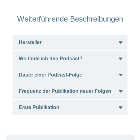
Weiterführende Beschreibungen
Hersteller
Wo finde ich den Podcast?
Berufsverband der Schweizer Ärztinnen und
Ärzte (FMH)
Dauer einer Podcast-Folge
CH-Bern
Hersteller-Website
Spotify
Frequenz der Publikation neuer Folgen
Apple Podcasts
ca. 25 Minuten
Google Podcasts
Erste Publikation
Monatlich
Januar 2023