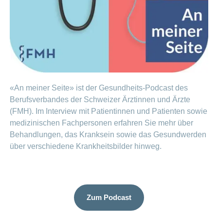
Artikel
ansehen
Fragen
Bereich
stellen
ein-
oder
zum
ausblenden
Thema
«An meiner Seite» ist der Gesundheits-Podcast des
Gesund
Berufsverbandes der Schweizer Ärztinnen und Ärzte
leben
(FMH). Im Interview mit Patientinnen und Patienten sowie
Ernährung
medizinischen Fachpersonen erfahren Sie mehr über
Behandlungen, das Kranksein sowie das Gesundwerden
Fitness
über verschiedene Krankheitsbilder hinweg.
Zum Podcast