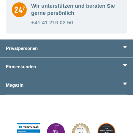
Wir unterstützen und beraten Sie
gerne persönlich
+41 41 210 02 50
Privatpersonen
Leistungen
Firmenkunden
Lebenssituationen
Service
Produkte
Magazin
Sparen
Betriebliches Gesundheitsmanagement
Einheitliches Lohnmeldeverfahren ELM
Magazin