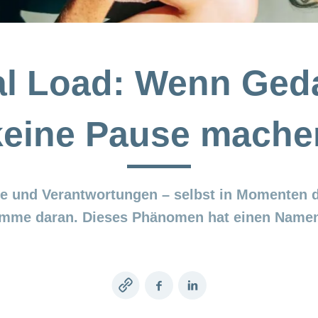
al Load: Wenn Ged
keine Pause mache
ne und Verantwortungen – selbst in Momenten d
timme daran. Dieses Phänomen hat einen Namen
Copy
Facebook
LinkedIn
link