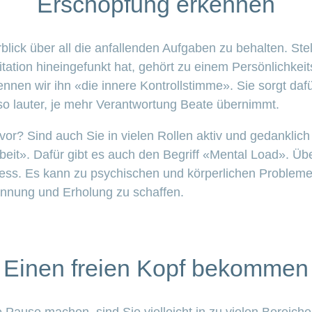
Erschöpfung erkennen
blick über all die anfallenden Aufgaben zu behalten. Stel
ation hineingefunkt hat, gehört zu einem Persönlichkeits
Nennen wir ihn «die innere Kontrollstimme». Sie sorgt daf
so lauter, je mehr Verantwortung Beate übernimmt.
or? Sind auch Sie in vielen Rollen aktiv und gedanklic
Arbeit». Dafür gibt es auch den Begriff «Mental Load». 
ress. Es kann zu psychischen und körperlichen Probleme
annung und Erholung zu schaffen.
Einen freien Kopf bekommen
ause machen, sind Sie vielleicht in zu vielen Bereiche