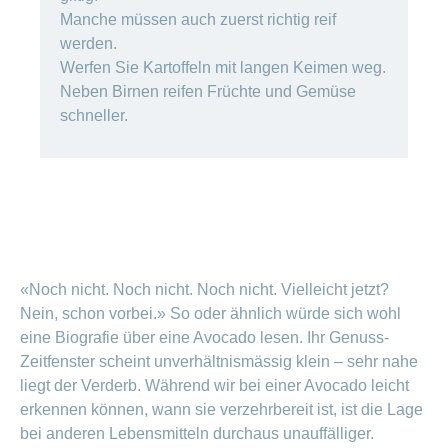
Artikel
Manche müssen auch zuerst richtig reif
ansehen
werden.
Werfen Sie Kartoffeln mit langen Keimen weg.
Neben Birnen reifen Früchte und
Gemüse
Fragen
Bereich
schneller.
stellen
ein-
oder
zum
ausblenden
Thema
Gesund
leben
Ernährung
Fitness
«Noch nicht. Noch nicht. Noch nicht. Vielleicht jetzt?
Nein, schon vorbei.» So oder ähnlich würde sich wohl
eine Biografie über eine Avocado lesen. Ihr Genuss-
Zeitfenster scheint unverhältnismässig klein – sehr nahe
liegt der Verderb. Während wir bei einer Avocado leicht
erkennen können, wann sie verzehrbereit ist, ist die Lage
bei anderen Lebensmitteln durchaus unauffälliger.