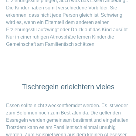
Erziehungsstile pflegen, auch was das Essen anbelangt.
Artikel
Die Kinder haben somit verschiedene Vorbilder. Sie
ansehen
erkennen, dass nicht jede Person gleich ist. Schwierig
wird es, wenn ein Elternteil dem anderen seinen
Erziehungsstil aufzwingt oder Druck auf das Kind ausübt.
Fragen
Bereich
stellen
Nur in einer ruhigen Atmosphäre lernen Kinder die
ein-
oder
zum
Gemeinschaft am Familientisch schätzen.
ausblenden
Thema
Gesund
leben
Ernährung
Fitness
Tischregeln erleichtern vieles
Essen sollte nicht zweckentfremdet werden. Es ist weder
zum Belohnen noch zum Bestrafen da. Die geltenden
Essregeln werden gemeinsam bestimmt und eingehalten.
Trotzdem kann es am Familientisch einmal unruhig
werden. Zum Beispiel wenn aus dem kleinen Allesesser