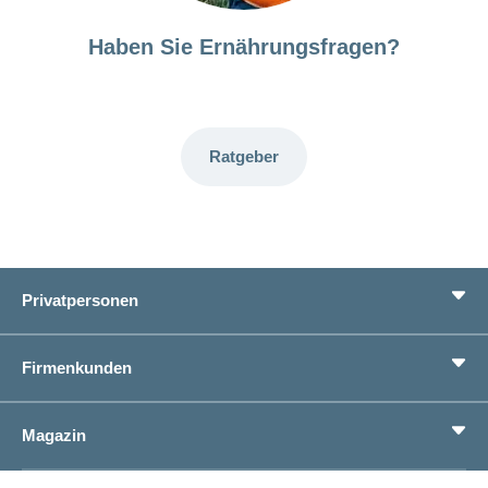
Haben Sie Ernährungsfragen?
Ratgeber
Privatpersonen
Leistungen
Firmenkunden
Lebenssituationen
Service
Produkte
Magazin
Sparen
Betriebliches Gesundheitsmanagement
Einheitliches Lohnmeldeverfahren ELM
Magazin