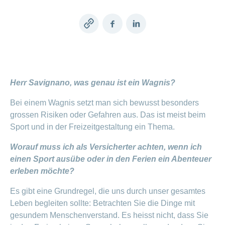
Artikel
ansehen
Copy
Facebook
LinkedIn
link
Fragen
Bereich
stellen
ein-
oder
zum
ausblenden
Thema
Herr Savignano, was genau ist ein Wagnis?
Gesund
Bei einem Wagnis setzt man sich bewusst besonders
leben
grossen Risiken oder Gefahren aus. Das ist meist beim
Ernährung
Sport und in der Freizeitgestaltung ein Thema.
Fitness
Worauf muss ich als Versicherter achten, wenn ich
einen Sport ausübe oder in den Ferien ein Abenteuer
erleben möchte?
Es gibt eine Grundregel, die uns durch unser gesamtes
Leben begleiten sollte: Betrachten Sie die Dinge mit
gesundem Menschenverstand. Es heisst nicht, dass Sie