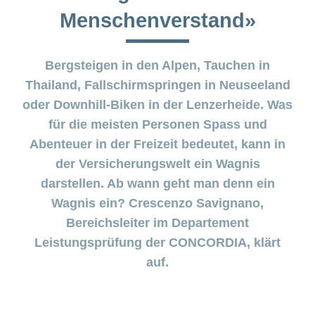
Beiträge im
Generika
Verwaltungsrat
Versicherte
CONCORDIA
Find
ein-
CONCORDIA
Sparen
Menschenverstand»
Schwangerschaft
Unternehmer
oder
Beratungsstellensuche
Beratung
Geschäftsleitung
myCONCORDIA
bei
und
Info
ausblenden
Magazin der
Verhaltensgrundsätze
zur
–
Augenoperationen
Generika-
Geburt
Warum die
Verein
Wirtschaftskammer
Bereich
Sturzprävention
Kundenportal
und
Datenschutz
CONCORDIA?
ein-
Prämienverbilligung
Liechtenstein
Das
und
Bergsteigen in den Alpen, Tauchen in
Medikamentensuche
Komplementärmedizinische
oder
Kind
Unsere
App
Essen
Leistungsabrechnung
ausblenden
Beratung
Thailand, Fallschirmspringen in Neuseeland
Vorsorgeuntersuchungen
Kundenzufriedenheit
ist
Mission
und
Jobs
&
Vollmacht
Bereich
da
Impf-
oder Downhill-Biken in der Lenzerheide. Was
Rechnungskontrolle
Geschäftsbericht
erteilen
und
ein-
Trinken
und
Leistungen
oder
Karriere
für die meisten Personen Spass und
Reiseberatung
Versicherungsbedingungen
und
ausblenden
Abenteuer in der Freizeit bedeutet, kann in
Kostenübernahme
Offene
Kontakt
Gesundheit
der Versicherungswelt ein Wagnis
Bereich
Stellen
ein-
darstellen. Ab wann geht man denn ein
Darum
oder
Allgemeine
Medien
die
ausblenden
Fragen
Wagnis ein? Crescenzo Savignano,
Leben
CONCORDIA
Bereichsleiter im Departement
Berufseinstieg:
Leistungserbringer
Lehrstelle
Leistungsprüfung der CONCORDIA, klärt
& Elektr.
>
&
Datenaustausch
auf.
Praktikum
Alle
Magazin-