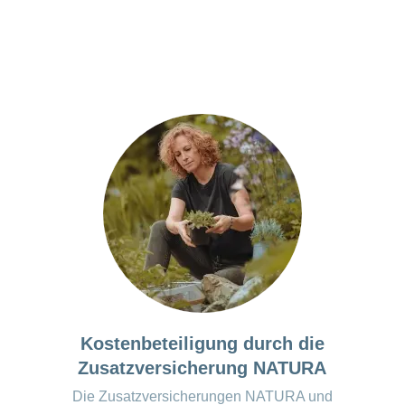
ldung zum persönlichen Ernährungstagebuch, basieren
zer Lebensmittelpyramide
 des "optimalen Tellers" kennenlernen
und Empfehlungen zu Mahlzeiten, Lagerung, Hygiene, F
en, Lebensmittel Kennzeichnung
emiumversion*:
kostenpflichtige Version vorhanden
u den Apps werden regelmässig überprüft und aktualisiert. Kurzfristige
 auftreten.
Kostenbeteiligung durch die
Zusatzversicherung NATURA
Die Zusatzversicherungen NATURA und