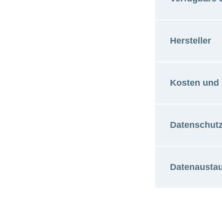
Hersteller
Deutsc
Franzö
Italien
Kosten und
Bundesamt f
CH-Bern
Datenschut
Kosten Bas
CHF 0
Datenausta
Datens
Inhalt Basi
Es wer
Smartp
Schwei
Gesund
Nein
Ernähr