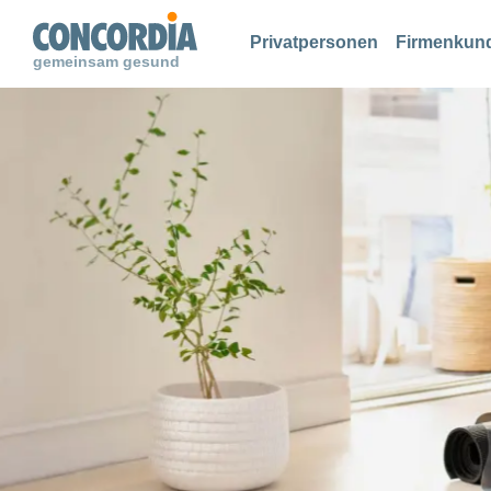
Suche
Suche
Suche
Privatpersonen
Firmenkun
gemeinsam gesund