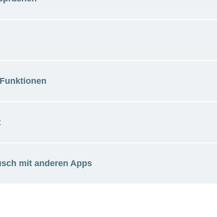
h
sisch
isch
 Funktionen
ür Lebensmittelsicherheit und Veterinärwesen
z
isversion*:
.00
usch mit anderen Apps
chutzgesetz CH
sversion:
den keine Gesundheitsdaten erhoben, beziehungsweise
hone oder in einer Cloud gespeichert
zer Lebensmittelpyramide interaktiv kennenlernen
heitsdaten werden somit auch nicht an Dritte weiterg
ungstagebuch führen