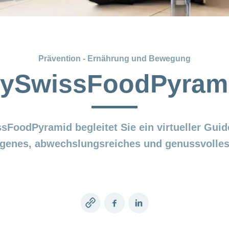
Prävention - Ernährung und Bewegung
ySwissFoodPyram
FoodPyramid begleitet Sie ein virtueller Guid
enes, abwechslungsreiches und genussvolles
Copy
Facebook
LinkedIn
link