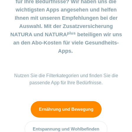
Beiträge im
für Ihre Bedürfnisse? Wir haben uns die
Generika
Verwaltungsrat
Versicherte
CONCORDIA
Find
ein-
CONCORDIA
Sparen
Schwangerschaft
Unternehmer
oder
Beratungsstellensuche
wichtigsten Apps angesehen und helfen
Beratung
Geschäftsleitung
myCONCORDIA
bei
und
Info
ausblenden
Magazin der
Verhaltensgrundsätze
zur
–
Augenoperationen
Generika-
Geburt
Ihnen mit unseren Empfehlungen bei der
Warum die
Verein
Wirtschaftskammer
Bereich
Sturzprävention
Kundenportal
und
Datenschutz
CONCORDIA?
ein-
Prämienverbilligung
Liechtenstein
Das
Auswahl. Mit der Zusatzversicherung
und
Medikamentensuche
Komplementärmedizinische
oder
Kind
Unsere
App
Essen
Leistungsabrechnung
plus
NATURA und NATURA
beteiligen wir uns
ausblenden
Beratung
Vorsorgeuntersuchungen
Kundenzufriedenheit
ist
Mission
und
Jobs
&
Vollmacht
Bereich
da
an den Abo-Kosten für viele Gesundheits-
Impf-
Rechnungskontrolle
Geschäftsbericht
erteilen
und
ein-
Trinken
und
Leistungen
Apps.
oder
Karriere
Reiseberatung
Versicherungsbedingungen
und
ausblenden
Kostenübernahme
Offene
Kontakt
Gesundheit
Bereich
Stellen
ein-
Nutzen Sie die Filterkategorien und finden Sie die
Darum
oder
Allgemeine
Medien
die
passende App für Ihre Bedürfnisse.
ausblenden
Fragen
Leben
CONCORDIA
Berufseinstieg:
Leistungserbringer
Lehrstelle
& Elektr.
>
&
Datenaustausch
Ernährung und Bewegung
Praktikum
Alle
Magazin-
Entspannung und Wohlbefinden