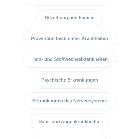
Artikel
ansehen
Beziehung und Familie
Fragen
Bereich
stellen
ein-
Prävention bestimmter Krankheiten
oder
zum
ausblenden
Thema
Herz- und Stoffwechselkrankheiten
Gesund
leben
Ernährung
Psychische Erkrankungen
Fitness
Erkrankungen des Nervensystems
Haut- und Augenkrankheiten