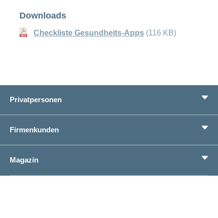
Downloads
Checkliste Gesundheits-Apps
(116 KB)
Privatpersonen
Leistungen
Firmenkunden
Lebenssituationen
Service
Produkte
Magazin
Sparen
Betriebliches Gesundheitsmanagement
Einheitliches Lohnmeldeverfahren ELM
Magazin