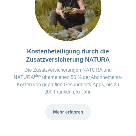
den Betrag selber wählen)
Inhalt Premiumversion:
Bewertung von 2 Millionen
Lebensmittel- und Kosmetikprodukten
abrufbar
Verlauf von gescannten Produkten
Kostenbeteiligung durch die
sichtbar
Zusatzversicherung NATURA
Persönliche Warnhinweise zu Palmöl,
Gluten, Laktose
Die Zusatzversicherungen NATURA und
plus
NATURA
übernehmen 50 % der Abonnements-
* Die Kosten zu den Apps werden regelmässig überprüft und
Kosten von geprüften Gesundheits-Apps, bis zu
aktualisiert. Kurzfristige Änderungen können dennoch
200 Franken pro Jahr.
auftreten.
Mehr erfahren