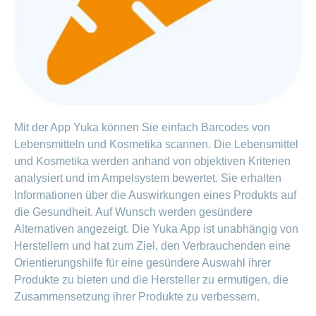
Artikel
ansehen
Fragen
Bereich
stellen
ein-
oder
zum
ausblenden
Thema
Mit der App Yuka können Sie einfach Barcodes von
Gesund
Lebensmitteln und Kosmetika scannen. Die Lebensmittel
leben
und Kosmetika werden anhand von objektiven Kriterien
Ernährung
analysiert und im Ampelsystem bewertet. Sie erhalten
Informationen über die Auswirkungen eines Produkts auf
Fitness
die Gesundheit. Auf Wunsch werden gesündere
Alternativen angezeigt. Die Yuka App ist unabhängig von
Herstellern und hat zum Ziel, den Verbrauchenden eine
Orientierungshilfe für eine gesündere Auswahl ihrer
Produkte zu bieten und die Hersteller zu ermutigen, die
Zusammensetzung ihrer Produkte zu verbessern.