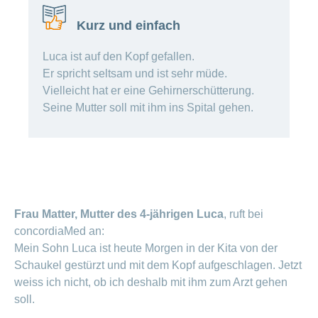
Artikel
ansehen
Kurz und einfach
Luca ist auf den Kopf gefallen.
Fragen
Er spricht seltsam und ist sehr müde.
Bereich
stellen
ein-
Vielleicht hat er eine Gehirnerschütterung.
oder
zum
Seine Mutter soll mit ihm ins Spital gehen.
ausblenden
Thema
Gesund
leben
Ernährung
Fitness
Frau Matter, Mutter des 4-jährigen Luca
, ruft bei
concordiaMed an:
Mein Sohn Luca ist heute Morgen in der Kita von der
Schaukel gestürzt und mit dem Kopf aufgeschlagen. Jetzt
weiss ich nicht, ob ich deshalb mit ihm zum Arzt gehen
soll.