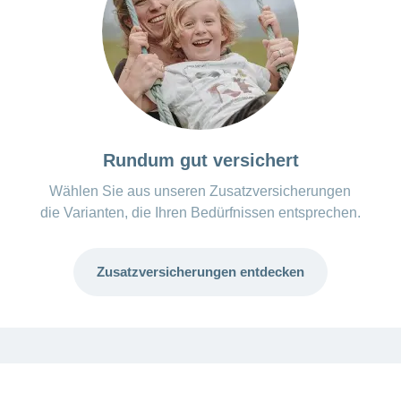
Rundum gut versichert
Wählen Sie aus unseren Zusatzversicherungen
die Varianten, die Ihren Bedürfnissen entsprechen.
Zusatzversicherungen entdecken
ANCHOR_ID=
8763GGB98A381A4133E0C8497C973FE40F2A5F2DD52E4