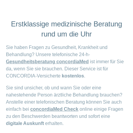
Artikel
ANCHOR_ID=
ansehen
5727DAE98A381A4133E0C8497C973FE40F2A5F2DD52E4
Erstklassige medizinische Beratung
Fragen
Bereich
rund um die Uhr
stellen
ein-
oder
zum
ausblenden
Sie haben Fragen zu Gesundheit, Krankheit und
Thema
Behandlung? Unsere telefonische 24-h-
Gesund
Gesundheitsberatung
concordiaMed
ist immer für Sie
leben
da, wenn Sie sie brauchen. Dieser Service ist für
Ernährung
CONCORDIA-Versicherte
kostenlos
.
Fitness
Sie sind unsicher, ob und wann Sie oder eine
nahestehende Person ärztliche Behandlung brauchen?
Anstelle einer telefonischen Beratung können Sie auch
einfach bei
concordiaMed Check
online einige Fragen
zu den Beschwerden beantworten und sofort eine
digitale Auskunft
erhalten.