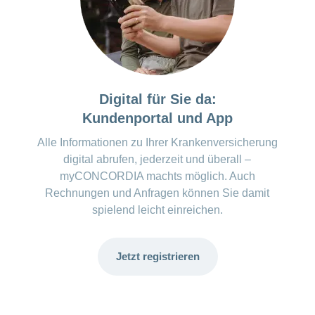
mit sicherem Gefühl entscheiden zu
können.
Die psychische Gesundheit
trägt
wesentlich zum persönlichen
Wohlbefinden bei. Auch rund um die
Digital für Sie da:
Prävention sowie Früherkennung
Kundenportal und App
psychischer Belastungen berät Sie
concordiaMed und gibt Ihnen
Alle Informationen zu Ihrer Krankenversicherung
Orientierung.
digital abrufen, jederzeit und überall –
myCONCORDIA machts möglich. Auch
Rechnungen und Anfragen können Sie damit
spielend leicht einreichen.
Jetzt registrieren