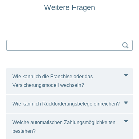
Weitere Fragen
Search
input
Wie kann ich die Franchise oder das
Versicherungsmodell wechseln?
Wie kann ich Rückforderungsbelege einreichen?
Über das Kundenportal myCONCORDIA können
Sie bei den Angaben «Versicherte Person» Ihre
Welche automatischen Zahlungsmöglichkeiten
Ganz einfach: Mit der App von
myCONCORDIA
Franchise oder Ihr Versicherungsmodell wechseln.
bestehen?
können Sie Ihre Rechnung digital erfassen und
Oder Sie nutzen ein Online-Formular.