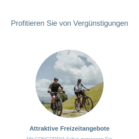
ANCHOR_ID=
8763GGB98A381A4133E0C8497C973FE40F2A5F2DD52E4
Profitieren Sie von Vergünstigungen
Attraktive Freizeitangebote