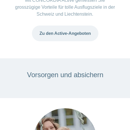
Mit CONCORDIA Active geniessen Sie
grosszügige Vorteile für tolle Ausflugsziele in der
Schweiz und Liechtenstein.
Zu den Active-Angeboten
ANCHOR_ID=
8763GGB98A381A4133E0C8497C973FE40F2A5F2DD52E4
Vorsorgen und absichern