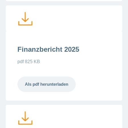
Artikel
ansehen
Fragen
Bereich
stellen
ein-
oder
zum
ausblenden
Thema
Finanzbericht 2025
Gesund
pdf 825 KB
leben
Ernährung
Fitness
Als pdf herunterladen