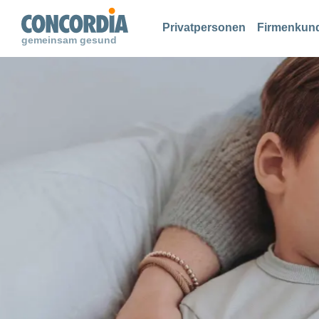
Suche
Suche
Suche
Privatpersonen
Firmenkun
gemeinsam gesund