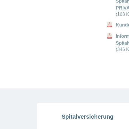
Spita
PRIV
(163 
Kunde
Inform
Spita
(346 
Spitalversicherung