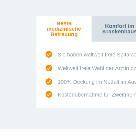
Beste
Komfort im
medizinische
Krankenhau
Betreuung
Sie haben weltweit freie Spitalw
Weltweit freie Wahl der Ärztin b
100% Deckung im Notfall im Au
Kostenübernahme für Zweitmein
Einzelzimmer
Rooming-
weltweit
Wahlfranchise:
zusätzliche
für
in:
24-
1'000
Beiträge