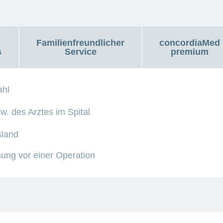
Familienfreundlicher
concordiaMed
s
Service
premium
ahl
zw. des Arztes im Spital
sland
ung vor einer Operation