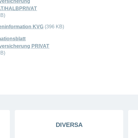
lversicherung
AT/HALBPRIVAT
KB)
ninformation KVG
(396 KB)
ationsblatt
lversicherung PRIVAT
KB)
DIVERSA