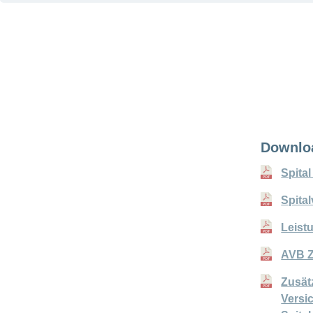
nach
Leistungsbezug
Downlo
Spita
Spita
Leist
AVB Z
Zusät
Versi